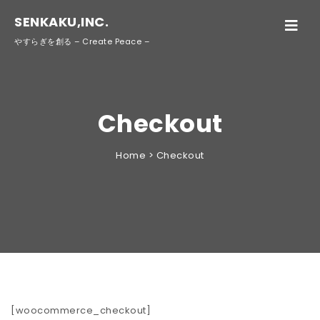
SENKAKU,INC.
Toggle
navigati
やすらぎを創る – Create Peace –
Checkout
Home
>
Checkout
[woocommerce_checkout]